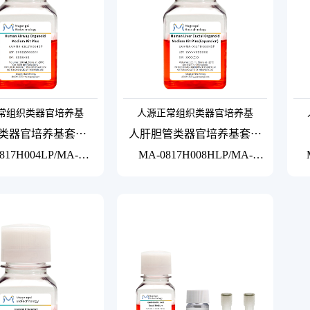
常组织类器官培养基
人源正常组织类器官培养基
类器官培养基套装
人肝胆管类器官培养基套装
Plus
（扩增）Plus
817H004LP/MA-
MA-0817H008HLP/MA-
7H004SP5/MA-
0817H008HSP5/MA-
0817H004SP
0817H008HSP