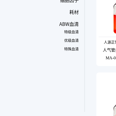
细胞因子
耗材
ABW血清
特级血清
优级血清
人源正
特殊血清
人气管
MA-0
081