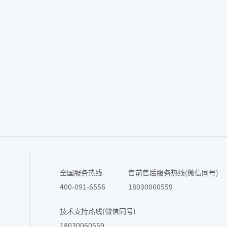
全国服务热线
售前售后服务热线(微信同号)
400-091-6556
18030060559
技术支持热线(微信同号)
18030060559