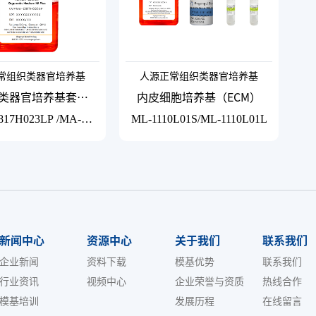
常组织类器官培养基
人源正常组织类器官培养基
类器官培养基套装
内皮细胞培养基（ECM）
Plus
817H023LP /MA-
ML-1110L01S/ML-1110L01L
7H023SP5 /MA-
0817H023SP
新闻中心
资源中心
关于我们
联系我们
企业新闻
资料下载
模基优势
联系我们
行业资讯
视频中心
企业荣誉与资质
热线合作
模基培训
发展历程
在线留言