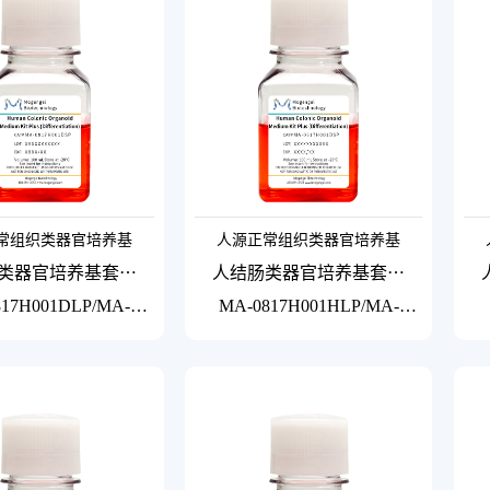
常组织类器官培养基
人源正常组织类器官培养基
类器官培养基套装
人结肠类器官培养基套装
（分化）Plus
（扩增）Plus
817H001DLP/MA-
MA-0817H001HLP/MA-
7H001DSP5/MA-
0817H001HSP5/MA-
817H001DSP
0817H001HSP